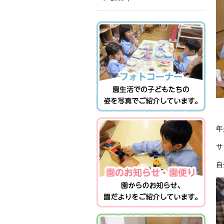
年
サ
自