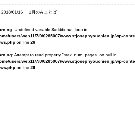
2018/01/16
1月のみことば
rning
: Undefined variable $additional_loop in
ome/users/web11/7/0/0285007/www.stjosephyouchien.jp/wp-conte
ews.php
on line
26
rning
: Attempt to read property "max_num_pages" on null in
ome/users/web11/7/0/0285007/www.stjosephyouchien.jp/wp-conte
ews.php
on line
26